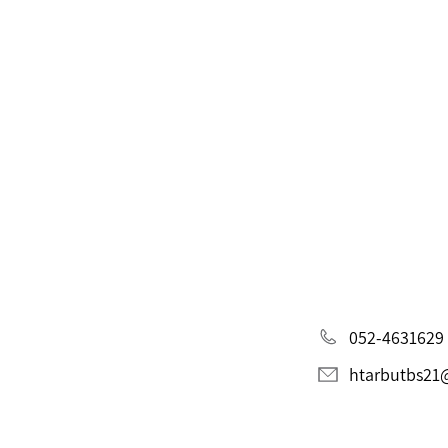
052-4631629
htarbutbs21