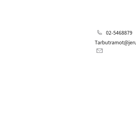
02-5468879
Tarbutramot@jeru