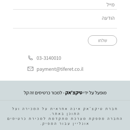
שלחו
03-3140010
payment@tiferet.co.il
מופעל על ידי
טיקצ'אק
- למכור כרטיסים זה קל
חברת טיקצ'אק אינה אחראית על המכירה ועל
התוכן באתר.
החברה מספקת מערכת מתקדמת למכירת כרטיסים
אונליין עבור המפיק.