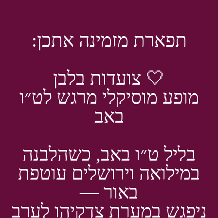
תפארת מזמינה אתכן:
🤍 צועדות בלבן
מופע מוסיקלי מרגש לט״ו
באב
בליל ט״ו באב, כשהלבנה
במילואה וירושלים עוטפת
באור —
ניפגש במערת צדקיהו לערב