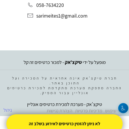
058-7634220
sarimeites1@gmail.com
מופעל על ידי
טיקצ'אק
- למכור כרטיסים זה קל
חברת טיקצ'אק אינה אחראית על המכירה ועל
התוכן באתר.
החברה מספקת מערכת מתקדמת למכירת כרטיסים
אונליין עבור המפיק.
טיקצ'אק - מערכת למכירת כרטיסים אונליין
ניהול
תנאי שימוש
מדיניות פרטיות
הצהרת נגישות
לא ניתן להזמין כרטיסים לאירוע בשלב זה