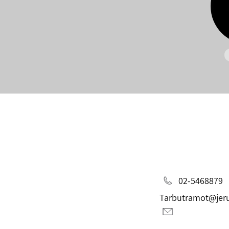
02-5468879
Tarbutramot@jeru