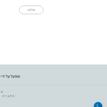
שלחו
מופעל על ידי
ט
חב
החברה מ