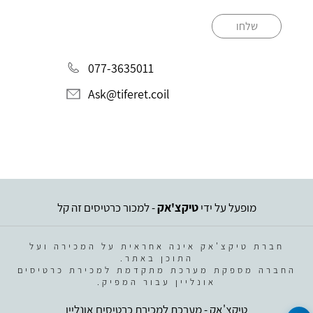
שלחו
077-3635011
Ask@tiferet.coil
מופעל על ידי
טיקצ'אק
- למכור כרטיסים זה קל
חברת טיקצ'אק אינה אחראית על המכירה ועל
התוכן באתר.
החברה מספקת מערכת מתקדמת למכירת כרטיסים
אונליין עבור המפיק.
טיקצ'אק - מערכת למכירת כרטיסים אונליין