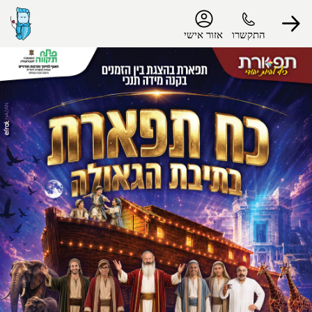
נגישות
התקשרו
אזור אישי
הפרופיל שלי
התנתק