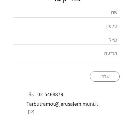
שלחו
02-5468879
Tarbutramot@jerusalem.muni.il