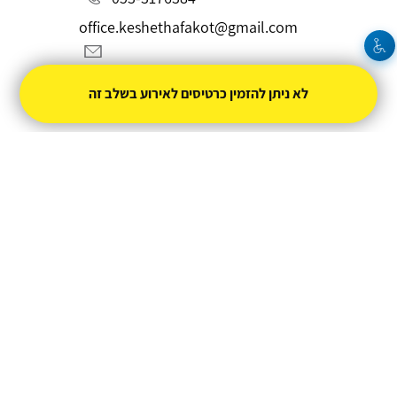
office.keshethafakot@gmail.com
לא ניתן להזמין כרטיסים לאירוע בשלב זה
מופעל על ידי
טיקצ'אק
- למכור כרטיסים זה קל
חברת טיקצ'אק אינה אחראית על המכירה ועל
התוכן באתר.
החברה מספקת מערכת מתקדמת למכירת כרטיסים
אונליין עבור המפיק.
טיקצ'אק - מערכת למכירת כרטיסים אונליין
ניהול
תנאי שימוש
מדיניות פרטיות
הצהרת נגישות