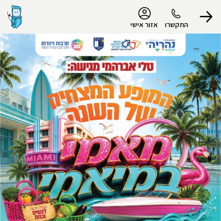
נגישות
התקשרו
אזור אישי
הפרופיל שלי
התנתק