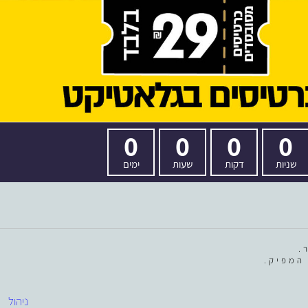
0
0
0
0
שניות
דקות
שעות
ימים
.
המפיק.
ניהול