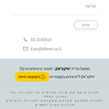
שלחו
03-3140010
Erez@tiferet.co.il
מופעל על ידי
טיקצ'אק
- למכור כרטיסים זה קל
|
טיקצ'אק לייב
אירוע בקטגוריית
הופעות חיות
חברת טיקצ'אק אינה אחראית על המכירה ועל
התוכן באתר.
החברה מספקת מערכת מתקדמת למכירת כרטיסים
אונליין עבור המפיק.