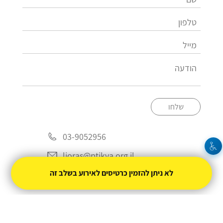
שלחו
03-9052956
lioras@ptikva.org.il
לא ניתן להזמין כרטיסים לאירוע בשלב זה