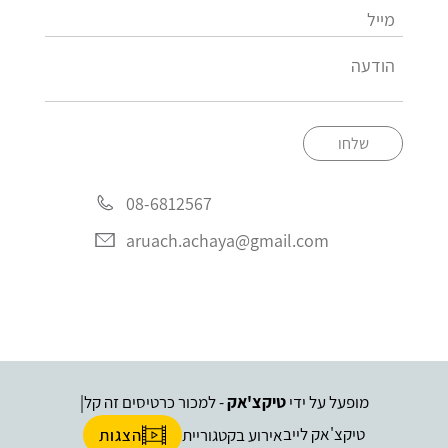
שלחו
08-6812567
aruach.achaya@gmail.com
מופעל על ידי
טיקצ'אק
- למכור כרטיסים זה קל
|
טיקצ'אק לייב
אירוע בקטגוריית
הצגות