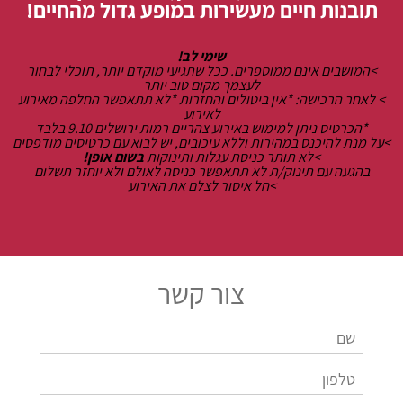
תובנות חיים מעשירות במופע גדול מהחיים!
שימי לב!
>המושבים אינם ממוספרים. ככל שתגיעי מוקדם יותר, תוכלי לבחור
לעצמך מקום טוב יותר
> לאחר הרכישה: *אין ביטולים והחזרות *לא תתאפשר החלפה מאירוע
לאירוע
*הכרטיס ניתן למימוש באירוע צהריים רמות ירושלים 9.10 בלבד
>
על מנת להיכנס במהירות וללא עיכובים, יש לבוא עם כרטיסים מודפסים
>לא תותר כניסת עגלות ותינוקות
בשום אופן!
בהגעה עם תינוק/ת לא תתאפשר כניסה לאולם ולא יוחזר תשלום
>חל איסור לצלם את האירוע
צור קשר