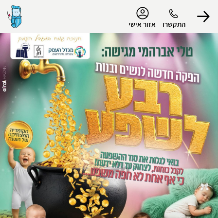
נגישות
התקשרו
אזור אישי
הפרופיל שלי
התנתק