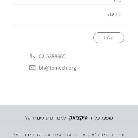
שלחו
02-5388665
bh@temech.org
מופעל על ידי
טיקצ'אק
- למכור כרטיסים זה קל
חברת טיקצ'אק אינה אחראית על המכירה ועל