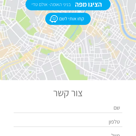
הציגו מפה
בניני האומה- אולם טדי
קחו אותי לשם
צור קשר