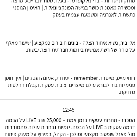
מחזקות יסודות – בריינא קופרמן - בעלת סטודיו בריינא, מרצה
ומכשירה מאמנות כושר בגישה הפונקציונאלית | האימון הגופני
כתשתית לאנרגיה ומשמעת עצמית בעסק
אלי ביר, נשיא איחוד הצלה - בונים חיבורים כמקצוע | שיעור מאלף
על כוחה של רשת אנושית ביזמות חברתית חוצת יבשות.
רוחי מייט, מייסדת remember - יסודות, אמונה ועסקים | איך חוסן
פנימי וחיבור לבורא עולם מייצרים יציבות עסקית וקבלת החלטות
מדויקת.
12:45
המכרז - תחרות עסקית בזמן אמת – 25,000 ₪ ב LIVE על הבמה
דרמה עסקית ב LIVE על הבמה. יזמיות נבחרות עולות מתמודדות
מול פאנל שופטים מקצועי ומולכן - הקהל, במירוץ על מענק פיתוח