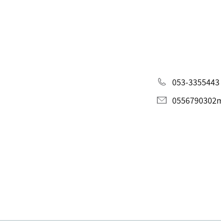
053-3355443
0556790302