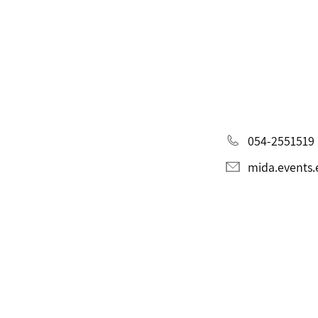
054-2551519
mida.events.