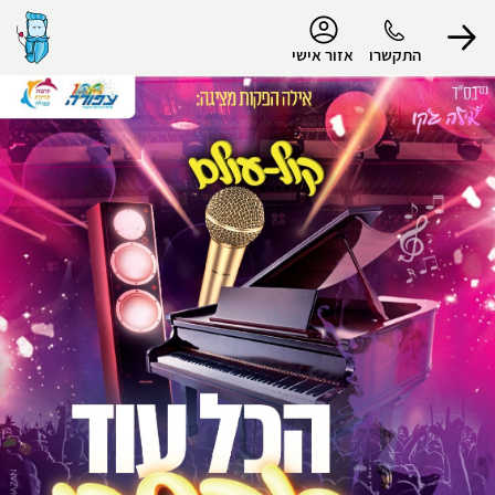
נגישות
התקשרו
אזור אישי
הפרופיל שלי
התנתק