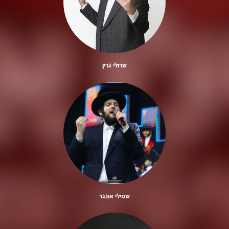
שרולי גרין
שמילי אונגר